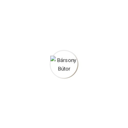
Előszoba bútorok
CSOLAT
SZOLGÁLTATÁSOK
Látványtervezés
8800 Nagykanizsa,
Homokkomáromi u. 33.
Üzlet és Irodabútorok
+36 70 564-9810
Gyerekszoba bútorok